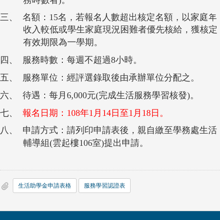
務時數者
)
。
三、
名額：
15
名，若報名人數超出核定名額，以家庭年
收入較低或學生家庭現況困難者優先核給，獲核定
有效期限為一學期。
四、
服務時數：每週不超過
8
小時。
五、
服務單位：經評選錄取後由承辦單位分配之。
六、
待遇：每月
6,000
元
(
完成生活服務學習核發
)
。
七、
報名日期：
108
年
1
月
14
日至
1
月
18
日。
八、
申請方式：請列印申請表後，親自繳至學務處生活
輔導組
(
雲起樓
106
室
)
提出申請。
生活助學金申請表格
服務學習認證表