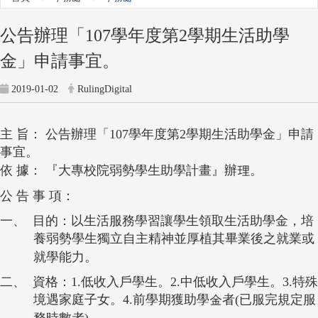
公告辦理「107學年度第2學期生活助學
金」申請事宜。
2019-01-02
RulingDigital
主 旨： 公告辦理「
107
學年度第
2
學期生活助學金」申請
事宜。
依 據： 『大專校院弱勢學生助學計畫』辦理。
公 告 事 項：
一、
目的：以生活服務學習讓學生領取生活助學金，培
養弱勢學生獨立自主精神並厚植其畢業後之就業或
就學能力。
二、
資格：
1.
低收入戶學生。
2.
中低收入戶學生。
3.
特殊
境遇家庭子女。
4.
前學期獲助學金者
(
已服完規定服