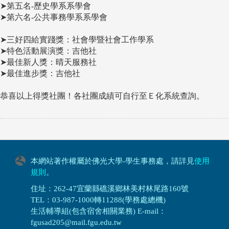
➤第五名-歷史學系系學會
➤第六名-公共事務學系系學會
➤三好四給實踐獎：社會學暨社會工作學系
➤特色活動展演獎：吉他社
➤最佳新人獎：晴天服務社
➤最佳進步獎：吉他社
恭喜以上得獎社團！各社團成績可自行至Ｅ化系統查詢。
本網站著作權屬於佛光大學-學生事務處，請詳見
使用
規則
。
住址：262-47宜蘭縣礁溪鄉林美村林尾路160號
TEL：03-987-1000轉11288(學務處總機)
生活輔導組(包含宿舍相關業務) E-mail：
fgusad205@mail.fgu.edu.tw