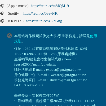
🎧（Apple music）
https://reurl.cc/mMQM19
🎧（Spotify）
https://reurl.cc/0vevNK
🎧（KKBOX）
https://reurl.cc/XGbGng
本網站著作權屬於佛光大學-學生事務處，請詳見
使用
規則
。
住址：262-47宜蘭縣礁溪鄉林美村林尾路160號
TEL：03-987-1000轉11288(學務處總機)
生活輔導組(包含宿舍相關業務) E-mail：
fgusad205@mail.fgu.edu.tw
課外活動組 E-mail：extract@gm.fgu.edu.tw
身心健康中心 E-mail：wecare@gm.fgu.edu.tw
學務處總窗口 E-mail：student@mail.fgu.edu.tw
FAX : 03-987-4802
學務長室－雲起樓二樓207室
生活輔導組
－
雲起樓二樓205室 (分機11211、11212、
11213、11214、11215、11216、11217、11218、性