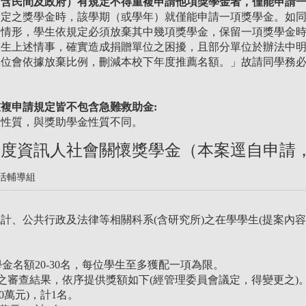
（含民間及政府）有規定不得重複申請他項獎學金者，僅能申請
規定之獎學金時，該學期（或學年）就僅能申請一項獎學金。如
之情形，學生依規定必須放棄其中幾項獎學金，保留一項獎學金
發生上述情事，確實造成捐贈單位之困擾，且部分單位於辦法中
單位會依據放棄比例，刪減本校下年度推薦名額。」故請同學務
複申請規定皆不包含急難救助金:
急性質，與獎助學金性質不同。
115年度資訊人社會關懷獎學金（本案逕自申請，
活輔導組
計、公共行政及法律等相關科系(含研究所)之在學學生(提案內
獎學金名額20-30名，每位學生至多獲配一項為限。
準之審查結果，依序提供獎額如下(經管理委員會議定，得變更之)
10萬元)，計1名。