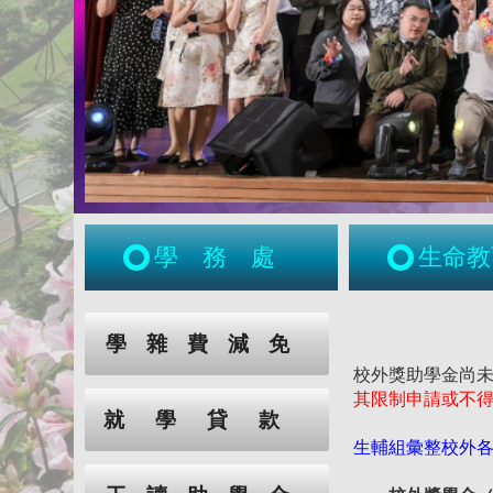
學務處
生命教
:::
:::
學雜費減免
校外獎助學金尚
其限制申請或不
就學貸款
生輔組彙整校外