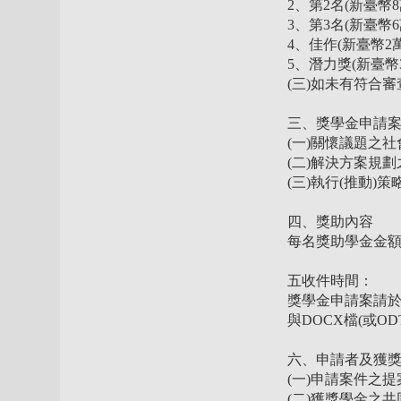
2、第2名(新臺幣
3、第3名(新臺幣
4、佳作(新臺幣2
5、潛力獎(新臺幣3,
(三)如未有符合
三、獎學金申請
(一)關懷議題之社
(二)解決方案規劃
(三)執行(推動)
四、獎助內容
每名獎助學金金額範圍:
五收件時間：
獎學金申請案請於115年
與DOCX檔(或
六、申請者及獲
(一)申請案件之提
(二)獲獎學金之