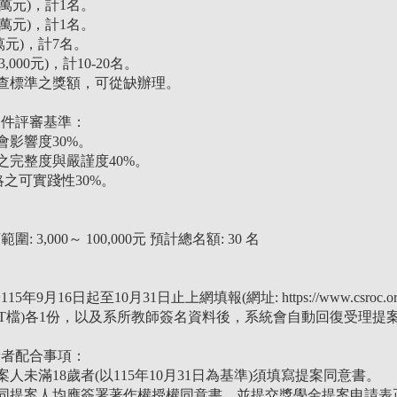
8萬元)，計1名。
6萬元)，計1名。
萬元)，計7名。
000元)，計10-20名。
審查標準之獎額，可從缺辦理。
案件評審基準：
會影響度30%。
之完整度與嚴謹度40%。
策略之可實踐性30%。
 3,000～ 100,000元 預計總名額: 30 名
9月16日起至10月31日止上網填報(網址: https://www.csroc.or
ODT檔)各1份，以及系所教師簽名資料後，系統會自動回復受理提
獎者配合事項：
案人未滿18歲者(以115年10月31日為基準)須填寫提案同意書。
共同提案人均應簽署著作權授權同意書，並提交獎學金提案申請表