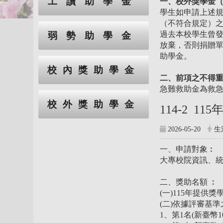
工讀助學金
一、校外獎學金
學生如申請上述
（不符合規定）
過去本校學生曾
弱勢助學金
放棄，否則捐贈
助學金。
校內獎助學金
二、前項之不得重
急難救助金為救
校外獎助學金
114-2 
2026-05-20
生
一、申請對象︰
大專校院資訊、統
二、獎助名額 ︰
(一)115年提供
(二)依據評審基
1、第1名(新臺幣