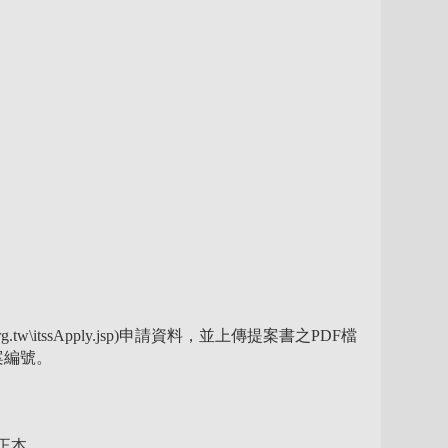
g.tw\itssApply.jsp)申請資料，並上傳提案書之PDF檔
案編號。
正本。