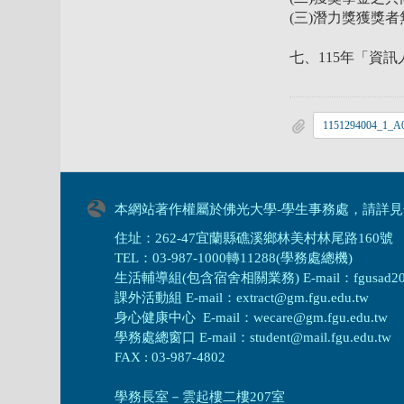
(三)潛力獎獲獎
七、115年「資訊人社
本網站著作權屬於佛光大學-學生事務處，請詳見
住址：262-47宜蘭縣礁溪鄉林美村林尾路160號
TEL：03-987-1000轉11288(學務處總機)
生活輔導組(包含宿舍相關業務) E-mail：fgusad205@m
課外活動組 E-mail：extract@gm.fgu.edu.tw
身心健康中心 E-mail：wecare@gm.fgu.edu.tw
學務處總窗口 E-mail：student@mail.fgu.edu.tw
FAX : 03-987-4802
學務長室－雲起樓二樓207室