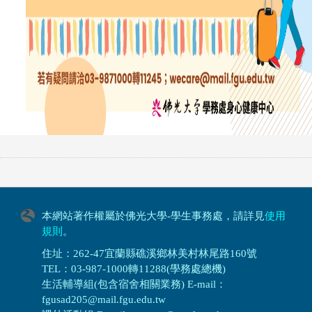
本網站著作權屬於佛光大學-學生事務處，請詳見
使用
規則
。
住址：262-47宜蘭縣礁溪鄉林美村林尾路160號
TEL：03-987-1000轉11288(學務處總機)
生活輔導組(包含宿舍相關業務) E-mail：
fgusad205@mail.fgu.edu.tw