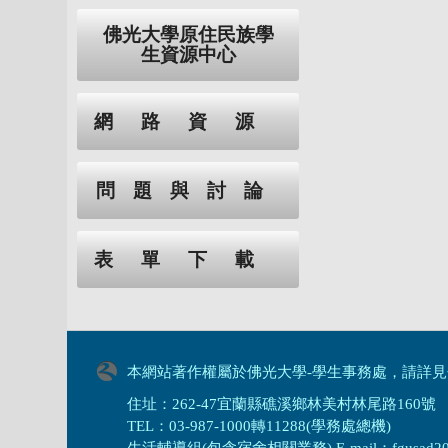
佛光大學原住民族學
生資源中心
網路資源
問題與討論
表單下載
本網站著作權屬於佛光大學-學生事務處，請詳見
住址：262-47宜蘭縣礁溪鄉林美村林尾路160號
TEL：03-987-1000轉11288(學務處總機)
生活輔導組(包含宿舍相關業務) E-mail：fgusad205@m