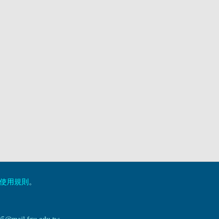
使用規則
。
ail.fgu.edu.tw