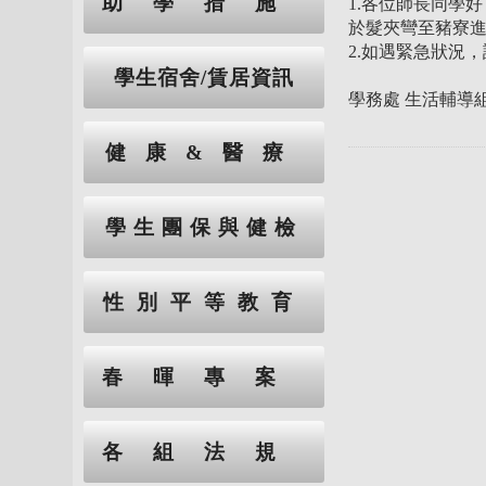
助學措施
1.各位師長同學
於髮夾彎至豬寮
2.如遇緊急狀況，請
學生宿舍/賃居資訊
學務處 生活輔導組
健康&醫療
學生團保與健檢
性別平等教育
春暉專案
各組法規