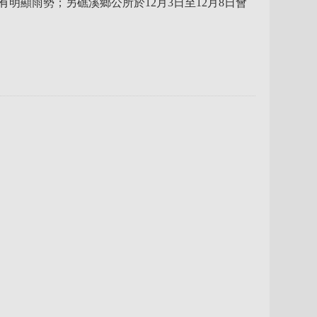
明顯雨勢；另礁溪鄉公所於12月3日至12月8日會