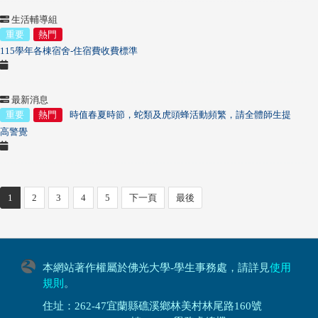
生活輔導組
重要
熱門
115學年各棟宿舍-住宿費收費標準
最新消息
重要
熱門
時值春夏時節，蛇類及虎頭蜂活動頻繁，請全體師生提
高警覺
1
2
3
4
5
下一頁
最後
本網站著作權屬於佛光大學-學生事務處，請詳見
使用
規則
。
住址：262-47宜蘭縣礁溪鄉林美村林尾路160號