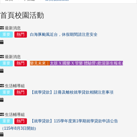
首頁校園活動
最新消息
重要
熱門
白海豚颱風近台，休假期間請注意安全
最新消息
重要
熱門
樂見未來｜
太鼓 X 國樂 X 管樂 體驗營 (歡迎新生報名)
生活輔導組
重要
熱門
【就學貸款】
註冊及離校
就學貸款相關注意事項
生活輔導組
重要
熱門
【就學貸款】
115
學年度第
1
學期就學貸款申請公告
（
115
年
8
月
3
日開始)