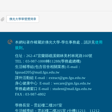
佛光大學華聲獎簡章
本網站著作權屬於佛光大學-學生事務處，請詳見
使用
規則
。
住址：262-47宜蘭縣礁溪鄉林美村林尾路160號
TEL：03-987-1000轉11288(學務處總機)
生活輔導組(包含宿舍相關業務) E-mail：
fgusad205@mail.fgu.edu.tw
課外活動組 E-mail：extract@gm.fgu.edu.tw
身心健康中心 E-mail：wecare@gm.fgu.edu.tw
學務處總窗口 E-mail：student@mail.fgu.edu.tw
FAX : 03-987-4802
學務長室－雲起樓二樓207室
生活輔導組
－
雲起樓二樓205室 (分機11211、11212、