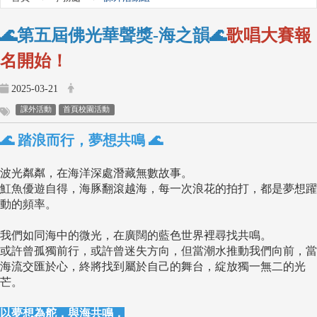
🌊第五屆佛光華聲獎-海之韻🌊
歌唱大賽
報
名開始！
2025-03-21
課外活動
首頁校園活動
🌊 踏浪而行，夢想共鳴 🌊
波光粼粼，在海洋深處潛藏無數故事。
魟魚優遊自得，海豚翻滾越海，每一次浪花的拍打，都是夢想躍
動的頻率。
我們如同海中的微光，在廣闊的藍色世界裡尋找共鳴。
或許曾孤獨前行，或許曾迷失方向，但當潮水推動我們向前，當
海流交匯於心，終將找到屬於自己的舞台，綻放獨一無二的光
芒。
以夢想為舵，與海共鳴，