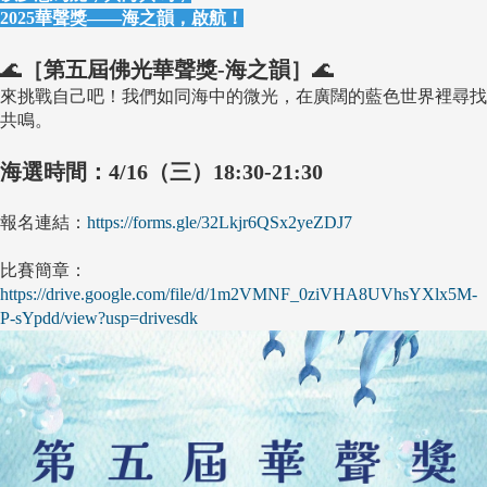
2025華聲獎——海之韻，啟航！
🌊
［第五屆佛光華聲獎-海之韻］
🌊
來挑戰自己吧！我們如同海中的微光，在廣闊的藍色世界裡尋找
共鳴。
海選時間：4/16（三）18:30-21:30
報名連結：
https://forms.gle/32Lkjr6QSx2yeZDJ7
比賽簡章：
https://drive.google.com/file/d/1m2VMNF_0ziVHA8UVhsYXlx5M-
P-sYpdd/view?usp=drivesdk