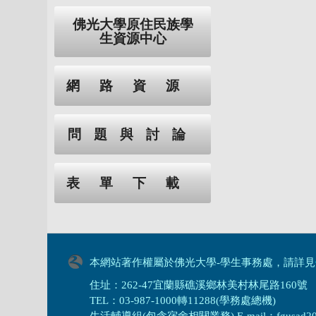
佛光大學原住民族學
生資源中心
網路資源
問題與討論
表單下載
本網站著作權屬於佛光大學-學生事務處，請詳見
住址：262-47宜蘭縣礁溪鄉林美村林尾路160號
TEL：03-987-1000轉11288(學務處總機)
生活輔導組(包含宿舍相關業務) E-mail：fgusad205@m