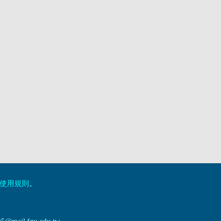
使用規則
。
ail.fgu.edu.tw