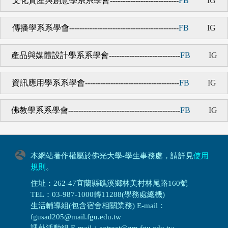
文化資產與創意學系系學會
---------------------------
FB
IG
傳播學系系學會
-------------------------------------------
FB
IG
產品與媒體設計學系系學會
----------------------------
FB
IG
資訊應用學系系學會
-------------------------------------
FB
IG
佛教學系系學會
--------------------------------------------
F
B
IG
本網站著作權屬於佛光大學-學生事務處，請詳見
使用
規則
。
住址：262-47宜蘭縣礁溪鄉林美村林尾路160號
TEL：03-987-1000轉11288(學務處總機)
生活輔導組(包含宿舍相關業務) E-mail：
fgusad205@mail.fgu.edu.tw
課外活動組 E-mail：extract@gm.fgu.edu.tw