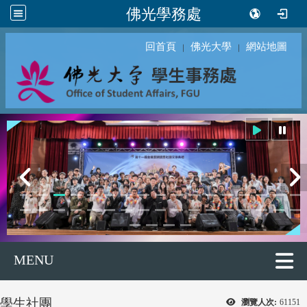
佛光學務處
回首頁
佛光大學
網站地圖
｜
｜
MENU
學生社團
瀏覽人次:
61151