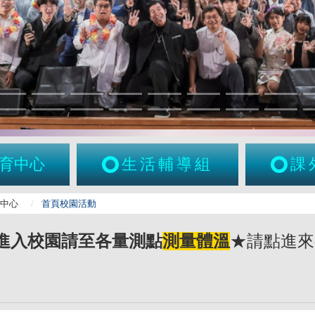
育中心
生活輔導組
課
康中心
首頁校園活動
★請點進來
進入校園請至各量測點
測量體溫