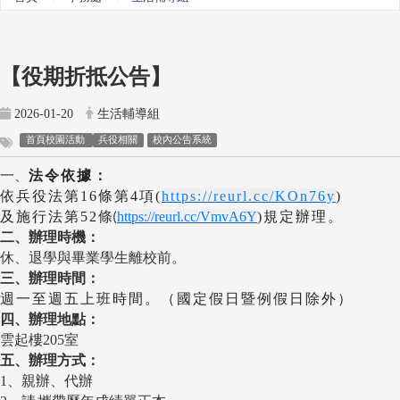
【役期折抵公告】
2026-01-20
生活輔導組
首頁校園活動
兵役相關
校內公告系統
一、
法令依據：
依兵役法第16條第4項(
https://reurl.cc/KOn76y
)
及施行法第52
https://reurl.cc/VmvA6Y
)
規定辦理。
條(
二、辦理時機：
休、退學與畢業學生離校前。
三、辦理時間：
週一至週五上班時間。（國定假日暨例假日除外）
四、辦理地點：
雲起樓205室
五、辦理方式：
1
、親辦、代辦