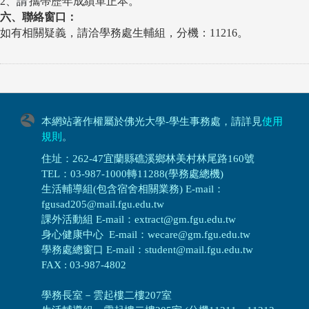
2
、
請
攜帶歷年成績單正本。
六、聯絡窗口：
如有相關疑義，請洽學務處生輔組
，
分機：11216。
本網站著作權屬於佛光大學-學生事務處，請詳見
使用
規則
。
住址：262-47宜蘭縣礁溪鄉林美村林尾路160號
TEL：03-987-1000轉11288(學務處總機)
生活輔導組(包含宿舍相關業務) E-mail：
fgusad205@mail.fgu.edu.tw
課外活動組 E-mail：extract@gm.fgu.edu.tw
身心健康中心 E-mail：wecare@gm.fgu.edu.tw
學務處總窗口 E-mail：student@mail.fgu.edu.tw
FAX : 03-987-4802
學務長室－雲起樓二樓207室