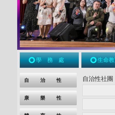
學務處
生命教
:::
:::
自治性社團
自治性
康樂性