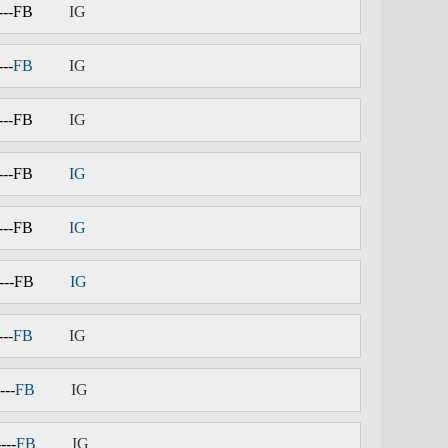
---
FB
IG
---
FB
IG
---
FB
IG
---
FB
IG
---
FB
IG
---
FB
IG
---
FB
IG
---
FB
IG
----
FB
IG