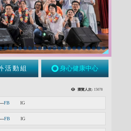
外活動組
身心健康中心
瀏覽人次:
15078
---
FB
IG
---
FB
IG