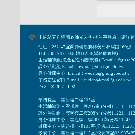
本網站著作權屬於佛光大學-學生事務處，請詳見
住址：262-47宜蘭縣礁溪鄉林美村林尾路160號
TEL：03-987-1000轉11288(學務處總機)
生活輔導組(包含宿舍相關業務) E-mail：fgusad205@m
課外活動組 E-mail：extract@gm.fgu.edu.tw
身心健康中心 E-mail：wecare@gm.fgu.edu.tw
學務處總窗口 E-mail：student@mail.fgu.edu.tw
FAX : 03-987-4802
學務長室－雲起樓二樓207室
生活輔導組
－
雲起樓二樓205室 (分機11211、1121
課外活動組
－
雲起樓二樓208室 (分機11221、1122
身心健康中心
－
雲起樓二樓205-1室(分機11245、1
健康中心－
雲起樓一樓103室(分機11232、11231
校安中心－
雲起樓一樓117室(校安電話03-987485