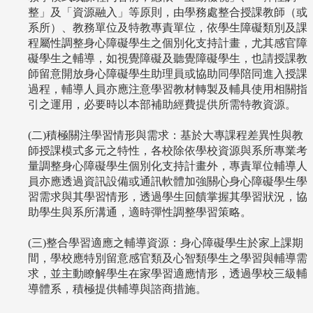
整」及「資源融入」等原則，由學務處整合授課教師（或
系所）、教務單位及特教專責單位，依學生障礙類別及課
程屬性調整身心障礙學生之個別化支持計畫，尤其感官障
礙學生之輔導，如視覺障礙及聽覺障礙學生，也請授課教
師留意開放身心障礙學生助理員或協助同學陪同進入授課
過程，輔導人員亦應注意學習教材轉製及輔具使用相關指
引之運用，必要時以本部補助經費提供所需特教資源。
(二)積極關注學習情形與需求：基於大專課程差異性與教
師授課模式多元之特性，各校除依學校資源與系所專業考
量調整身心障礙學生個別化支持計畫外，專責單位輔導人
員亦應透過資訊設備或通訊軟體加強關心身心障礙學生學
習需求與其學習情形，透過學生回饋掌握其學習狀況，協
助學生與系所溝通，適時彈性調整學習策略。
(三)整合學習適應之輔導資源：身心障礙學生於家上課期
間，學校應特別留意感官類及心智類學生之學習與輔導需
求，並主動瞭解學生在家學習適應情形，透過學校三級輔
導體系，積極提供輔導與諮商措施。