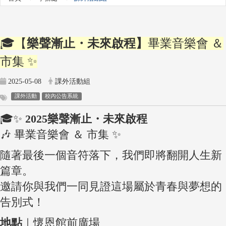
🎓【
樂聲漸止・未來啟程】
畢業音樂會 ＆
市集 ✨
2025-05-08
課外活動組
課外活動
校內公告系統
🎓✨
2025樂聲漸止・未來啟程
🎶 畢業音樂會 ＆ 市集 ✨
隨著最後一個音符落下，我們即將翻開人生新
篇章。
邀請你與我們一同見證這場屬於青春與夢想的
告別式！
地點
｜懷恩館前廣場