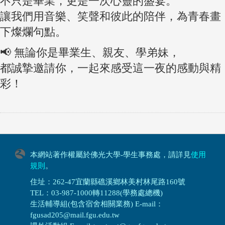
不只是畢業，更是一次心靈的盛宴。
讓我們用音樂、笑聲和彼此的陪伴，為青春畫
下燦爛句點。
📢 無論你是畢業生、親友、學弟妹，
都誠摯邀請你，一起來感受這一夜的感動與精
彩！
本網站著作權屬於佛光大學-學生事務處，請詳見
使用
規則
。
住址：262-47宜蘭縣礁溪鄉林美村林尾路160號
TEL：03-987-1000轉11288(學務處總機)
生活輔導組(包含宿舍相關業務) E-mail：
fgusad205@mail.fgu.edu.tw