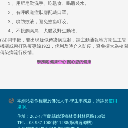
１、用肥皂勤洗手、吃熟食、喝瓶裝水。
２、有呼吸道症狀應配戴口罩。
３、噴防蚊液，避免蚊蟲叮咬。
４、不接觸禽鳥、犬貓及野生動物。
(四)開學後，若出現疑似傳染病症狀，請主動通報地方衛生主管
機關或撥打防疫專線1922，俾利及時介入防疫，避免擴大為校園
傳染病流行疫情。
學務處 健康中心 關心您的健康
本網站著作權屬於佛光大學-學生事務處，請詳見
使用
規則
。
住址：262-47宜蘭縣礁溪鄉林美村林尾路160號
TEL：03-987-1000轉11288(學務處總機)