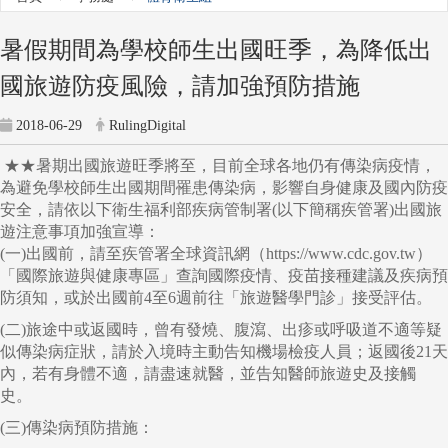
暑假期間為學校師生出國旺季，為降低出
國旅遊防疫風險，請加強預防措施
2018-06-29
RulingDigital
★★暑期出國旅遊旺季將至，目前全球各地仍有傳染病疫情，
為避免學校師生出國期間罹患傳染病，影響自身健康及國內防疫
安全，請依以下衛生福利部疾病管制署(以下簡稱疾管署)出國旅
遊注意事項加強宣導：
(一)出國前，請至疾管署全球資訊網（https://www.cdc.gov.tw）
「國際旅遊與健康專區」查詢國際疫情、疫苗接種建議及疾病預
防須知，或於出國前4至6週前往「旅遊醫學門診」接受評估。
(二)旅途中或返國時，曾有發燒、腹瀉、出疹或呼吸道不適等疑
似傳染病症狀，請於入境時主動告知機場檢疫人員；返國後21天
內，若有身體不適，請盡速就醫，並告知醫師旅遊史及接觸
史。
(三)傳染病預防措施：