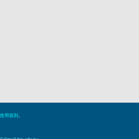
使用規則
。
ail.fgu.edu.tw