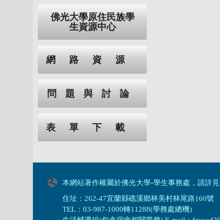
佛光大學原住民族學
生資源中心
網路資源
問題與討論
表單下載
本網站著作權屬於佛光大學-學生事務處，請詳見
住址：262-47宜蘭縣礁溪鄉林美村林尾路160號
TEL：03-987-1000轉11288(學務處總機)
生活輔導組(包含宿舍相關業務) E-mail：fgusad205@m