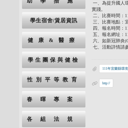
助學措施
一、為提升國人
實踐。
二、比賽時間：11
學生宿舍/賃居資訊
三、比賽地點：宜
四、報名時間：11
五、報名網址：111年
健康&醫療
六、如新冠肺炎(
七、活動詳情請參
學生團保與健檢
性別平等教育
http://
春暉專案
各組法規