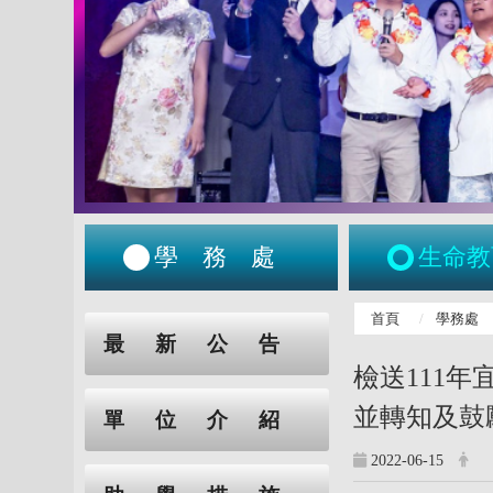
學務處
生命教
:::
首頁
學務處
:::
最新公告
檢送111
並轉知及鼓
單位介紹
2022-06-15