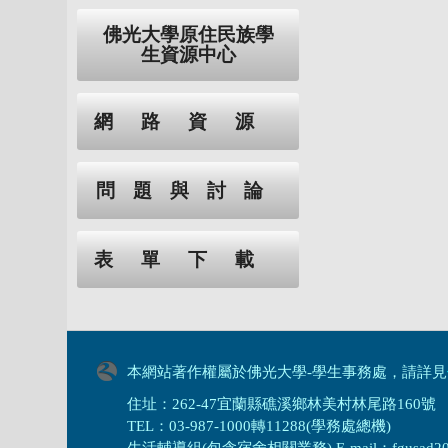
佛光大學原住民族學
生資源中心
網路資源
問題與討論
表單下載
本網站著作權屬於佛光大學-學生事務處，請詳見
住址：262-47宜蘭縣礁溪鄉林美村林尾路160號
TEL：03-987-1000轉11288(學務處總機)
生活輔導組(包含宿舍相關業務) E-mail：fgusad205@m