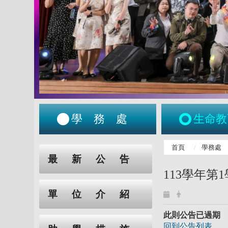
學務處
生命教
:::
首頁
學務處
:::
最新公告
113學年第
單位介紹
此則公告已過期
回到公告列表