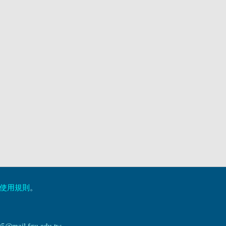
使用規則
。
ail.fgu.edu.tw