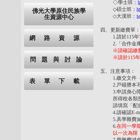
◇學士班：
◇碩士班：
h
佛光大學原住民族學
◇大漢班：
生資源中心
h
四、更新繳費單
1.
請於115年
網路資源
2.「合作金
※
請確認繳
※請於115
問題與討論
五、注意事項：
1.繳交文
表單下載
2.戶籍謄本
3.申請身
所得稅各類
請填寫「配
4.請確認E
5.具學雜
6.
在同一學
以一次為限
7.學雜費