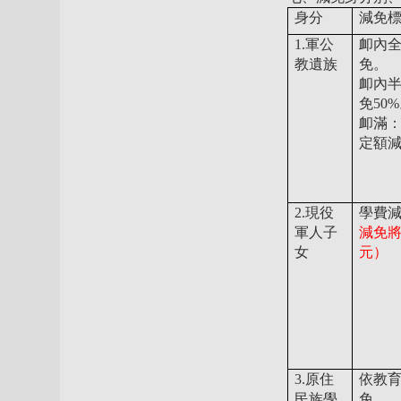
身分
減免
1.軍公
卹內
教遺族
免。
卹內
免50
卹滿
定額
2.現役
學費減
軍人子
減免將
女
元）
3.原住
依教
民族學
免