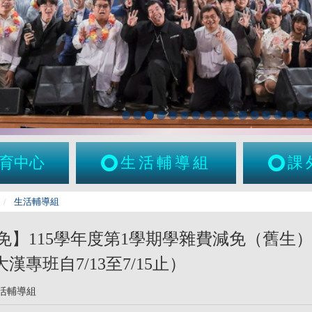
育中心
生活輔導組
課
生活輔導組
】115學年度第1學期學雜費減免（舊生）申
漢專班自7/13至7/15止）
活輔導組