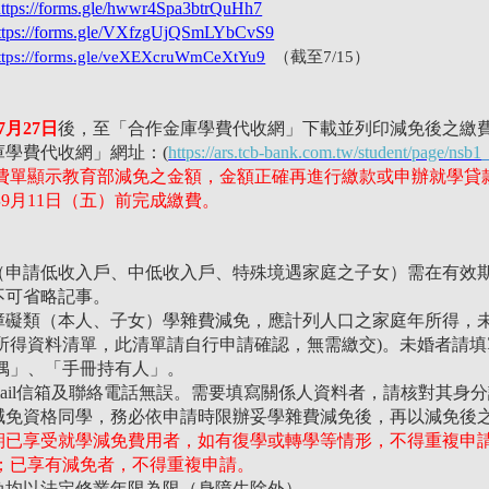
https://forms.gle/hwwr4Spa3btrQuHh7
ttps://forms.gle/VXfzgUjQSmLYbCvS9
ttps://forms.gle/veXEXcruWmCeXtYu9
（截至7/15）
：
7月27日
後，至
「合作金庫學費代收網」下載並列印減免後之繳
庫學費代收網」網址：(
https://ars.tcb-bank.com.tw/student/page/nsb
費單顯示教育部減免之金額，金額正確再進行繳款或申辦就學貸
年9月11日（五）前完成繳費。
件（申請低收入戶、中低收入戶、特殊境遇家庭之子女）需在有效
不可省略記事。
心障礙類（本人、子女）學雜費減免，應計列人口之家庭年所得，未
所得資料清單，此清單請自行申請確認，無需繳交)。未婚者請
偶」、「手冊持有人」。
-mail信箱及聯絡電話無誤。需要填寫關係人資料者，請核對其身
費減免資格同學，務必依申請時限辦妥學雜費減免後，再以減免後
期已享受就學減免費用者，如有復學或轉學等情形，不得重複申
；已享有減免者，不得重複申請。
減免均以法定修業年限為限（身障生除外）。