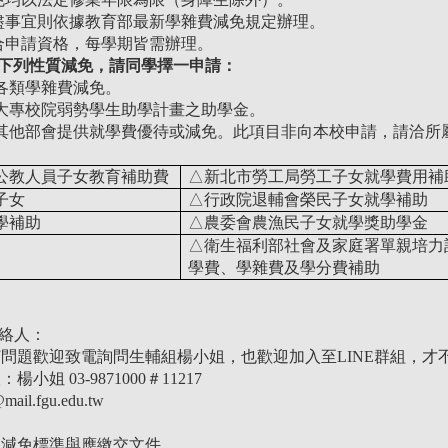
未盡事宜則依據教育部最新學雜費減免規定辦理。
符合申請資格，每學期皆需辦理。
下列性質減免，請同學擇一申請：
各類學雜費減免。
）大專校院弱勢學生助學計畫之助學金。
）其他部會提供就學費優待或減免。此項目非向本校申請，請洽所
公教人員子女教育補助費
△新北市勞工局勞工子女就學費用補
子女
△行政院退輔會榮民子女就學補助
學補助
△農委會農漁民子女就學獎助學金
△衛生福利部社會及家庭署單親培力
學費、學雜費及學分費補助
聯絡人：
題歡迎致電詢問生輔組楊小姐，也歡迎加入至LINE群組，才
姐 03-9871000＃11217
ail.fgu.edu.tw
、減免標準與應繳交文件