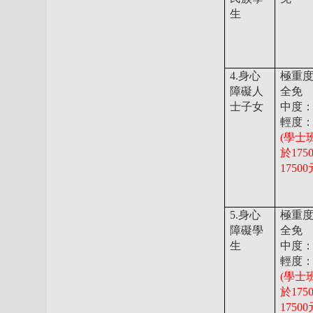
生
4.身心
極重
障礙人
全免
士子女
中度：
輕度：
(學士
於17
17500
5.身心
極重
障礙學
全免
生
中度：
輕度：
(學士
於17
17500