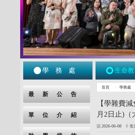
學務處
生命教
:::
首頁
學務處
:::
最新公告
【學雜費減免
月2日止)（大
單位介紹
2026-06-08
生