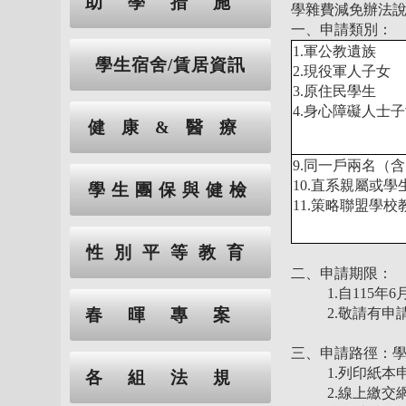
助學措施
學雜費減免辦法
一、申請類別：
1.軍公教遺族
學生宿舍/賃居資訊
2.現役軍人子女
3.原住民學生
4.身心障礙人士
健康&醫療
9.同一戶兩名（
10.直系親屬或
學生團保與健檢
11.策略聯盟學校
性別平等教育
二、申請期限：
1.自115年
春暉專案
2.敬請有
三、申請路徑：學校
1.列印紙
各組法規
2.
線上繳交