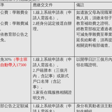
標準
應繳交文件
備註
全公費：學雜費全
1.線上系統申請表（申
如遺族父母為現職
請人需簽名）。
教人員，須繳未領
半公費：學雜費減
2.經身分認定後逕自辦
教育補助費之證明
%。
理。
經教育部核定通過
：依教育部公告之
可減免學雜費至畢
減免。
延長給卹者，須再
相關資料報部備查
免30%
（學士班
1.線上系統申請表（申
以開學日計三個月
自動帶入17500
請人需簽名）。
領在職證明。
2.戶籍謄本（三個月
內，含記事）或新式
戶口名簿（含記
事）。
3.家長在職服務相關證
明文件。
育部公告之定額減
1.線上系統申請表（申
身分有異動者須主
請人需簽名）。
知生輔組。