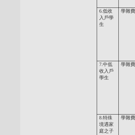
6.低收
學雜
入戶學
生
7.中低
學雜費
收入戶
學生
8.特殊
學雜費
境遇家
庭之子