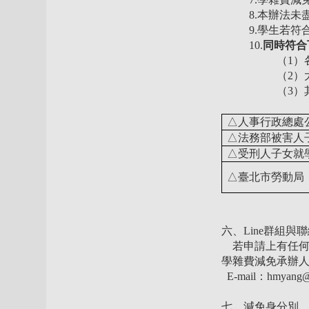
8.本辦法
9.學生若
10.
同時符合
（1）
（2
（3
△人事行政總處
△法務部被害人
△受刑人子女就
△臺北市勞動局
六、Line群組與
若申請上有任何問
學雜費減免承辦人：楊小
E-mail：hmyang@m
七、減免身分別