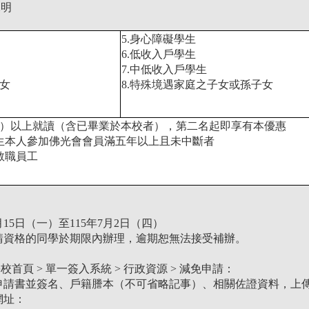
說明
5.身心障礙學生
6.低收入戶學生
7.中低收入戶學生
子女
8.特殊境遇家庭之子女或孫子女
含）以上就讀（含已畢業於本校者），第二名起即享有本優惠
學生本人參加佛光會會員滿五年以上且未中斷者
教職員工
6月15日（一）至115年7月2日（四）
申請資格的同學於期限內辦理，逾期恕無法接受補辦。
首頁 > 單一簽入系統 > 行政資源 > 減免申請：
本申請書並簽名、戶籍謄本（不可省略記事）、相關佐證資料，上傳至
網址
：