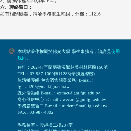
2
、
請
攜帶歷年成績單正本。
六、聯絡窗口：
如有相關疑義，請洽學務處生輔組
，
分機：11216。
本網站著作權屬於佛光大學-學生事務處，請詳見
使用
規則
。
住址：262-47宜蘭縣礁溪鄉林美村林尾路160號
TEL：03-987-1000轉11288(學務處總機)
生活輔導組(包含宿舍相關業務) E-mail：
fgusad205@mail.fgu.edu.tw
課外活動組 E-mail：extract@gm.fgu.edu.tw
身心健康中心 E-mail：wecare@gm.fgu.edu.tw
學務處總窗口 E-mail：student@mail.fgu.edu.tw
FAX : 03-987-4802
學務長室－雲起樓二樓207室