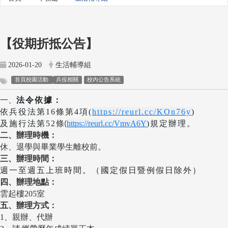
【役期折抵公告】
2026-01-20
生活輔導組
首頁校園活動
兵役相關
校內公告系統
一、
法令依據：
依兵役法第16條第4項(
https://reurl.cc/KOn76y
)
及施行法第52
https://reurl.cc/VmvA6Y
)
規定辦理。
條(
二、辦理時機：
休、退學與畢業學生離校前。
三、辦理時間：
週一至週五上班時間。（國定假日暨例假日除外）
四、辦理地點：
雲起樓205室
五、辦理方式：
1
、親辦、代辦