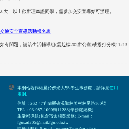
2.
大二以上欲辦理車證同學，需參加交安宣導始可辦理。
交通安全宣導活動報名表
如有問題，請洽生活輔導組(雲起樓205辦公室)或撥打分機11213
本網站著作權屬於佛光大學-學生事務處，請詳見
使用
規則
。
住址：262-47宜蘭縣礁溪鄉林美村林尾路160號
TEL：03-987-1000轉11288(學務處總機)
生活輔導組(包含宿舍相關業務) E-mail：
fgusad205@mail.fgu.edu.tw
課外活動組 E-mail：extract@gm.fgu.edu.tw