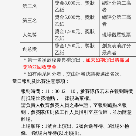
獎金8,000元、獎狀
總評分第二高
第二名
乙紙
者
獎金5,000元、獎狀
總評分第三高
第三名
乙紙
者
獎金1,500元、獎狀
人氣獎
現場觀眾投票
乙紙
獎金1,500元、獎狀
創意表演評分
創意獎
乙紙
最高者
＊第一名須於校慶典禮演出，
如未如期演出將撤回
獎項並回收獎金。
＊
如有兩系同分者，交由評審決議後選出名次。
當日報到及比賽注意事項：
報到時間：11：30-12：10，
參賽隊伍若未在報到時間
前抵達比賽地點，一律視為棄權。
請負責人收齊參賽人員之學生證，至報到處點名報
到，參賽隊伍則依工作人員指引至座位區，並勿隨意
離場。
上場順序：1號台上演出、2號台邊等待、3號場外檢
錄、4號場內等待(以此類推)。