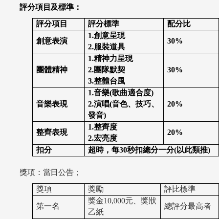
評分項目及標準：
評分項目
評分標準
配分比
1.
創意呈現
創意表演
30%
2.
服裝道具
1.
精神力呈現
團體精神
2.
團隊默契
30%
3.
整體台風
1.
音樂(歌曲適合度)
音樂表現
2.
演唱(音色、技巧、
20%
發音)
1.
整齊度
整齊表現
20%
2.
宏亮度
扣分
超時，每30秒扣總分一分(以此類推)
獎項：當日公告
；
獎項
獎勵
評比標準
獎金10,000元、獎狀
第一名
總評分最高者
乙紙