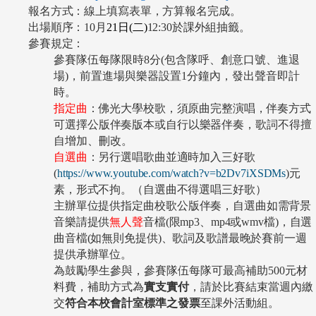
報名方式：線上填寫表單，方算報名完成。
出場順序：10月
21
日(
二
)
12:30
於課外組抽籤
。
參賽規定：
參賽隊伍每隊限時8分(包含隊呼、創意口號、進退
場)，前置進場與樂器設置1分鐘內，發出聲音即計
時。
指定曲
：佛光大學校歌，須原曲完整演唱，伴奏方式
可選擇
公版
伴奏版本或自行以樂器伴奏，
歌詞不得擅
自增加、刪改
。
自選曲
：另行選唱歌曲並適時加入三好歌
(
https://www.youtube.com/watch?v=b2Dv7iXSDMs
)元
素，形式不拘。（自選曲不得選唱三好歌）
主辦單位提供指定曲校歌
公版
伴奏，自選曲如需背景
音樂請提供
無人聲
音檔(限mp3、mp4或wmv檔)，自選
曲音檔(如無則免提供)、歌詞及歌譜最晚於賽前一週
提供承辦單位。
為鼓勵學生參與，參賽隊伍每隊可最高補助500元材
料費，補助方式為
實支實付
，請於比賽結束當週內繳
交
符合本校會計室標準之發票
至課外活動組。