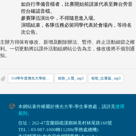
如自行準備音檔者，比賽開始前請派代表至舞台旁音
控台確認音檔。
參賽隊伍演出中，不得隨意進入場。
演唱結束，各隊伍務必留同學代表於會場內，等待名
次公告。
主辦方得保有修改、新增及刪除辦法、暫停、終止活動細節之權
利。一切更動將以課外活動組網站公告為主，修改後將不個別通
知。
114學年度佛光大學校歌合唱比賽_比賽規章.pdf
校歌_人聲_.mp3
校歌_比賽版_.mp3
本網站著作權屬於佛光大學-學生事務處，請詳見
使用
規則
。
住址：262-47宜蘭縣礁溪鄉林美村林尾路160號
TEL：03-987-1000轉11288(學務處總機)