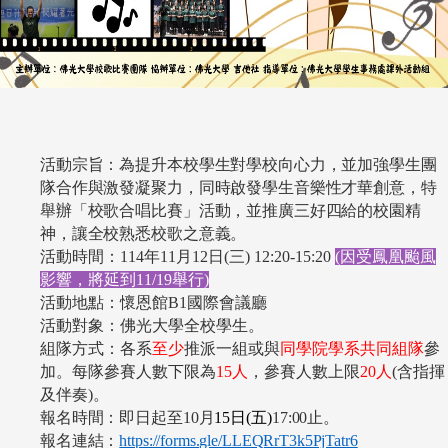
活動宗旨：為提升本校學生對學校向心力，並加強學生團
隊合作與激發凝聚力，同時啟發學生音樂性才華創意，特
舉辦「校歌合唱比賽」活動，並推廣三好四給的校園精
神，讓全校熟悉校歌之意義。
活動
時間
：
114年
11
月
12
日(三) 12:20-15:20
(因受鳳凰颱風
影響，將延到11/19舉行)
活動地點：懷恩館B1國際會議廳
活動對象：佛光大學全校學生。
組隊方式：各系
至少
推派一組或與
同學院學系共同組隊
參
加。
每隊參賽人數下限為
15
人
，參賽人數上限
20
人
(
含指揮
及伴奏)。
報名時間：即日起至10月
15
日(
五
)
17:00
止。
報名連結：
https://forms.gle/LLEQRrT3k5PjTatr6