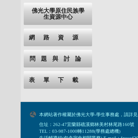
佛光大學原住民族學
生資源中心
網路資源
問題與討論
表單下載
本網站著作權屬於佛光大學-學生事務處，請詳見
住址：262-47宜蘭縣礁溪鄉林美村林尾路160號
TEL：03-987-1000轉11288(學務處總機)
生活輔導組(包含宿舍相關業務) E-mail：fgusad205@m