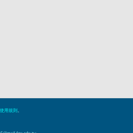
使用規則
。
ail.fgu.edu.tw