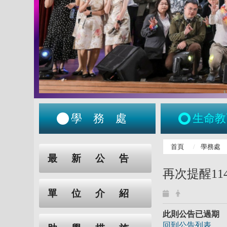
學務處
生命教
:::
首頁
學務處
:::
最新公告
再次提醒1
單位介紹
此則公告已過期
回到公告列表