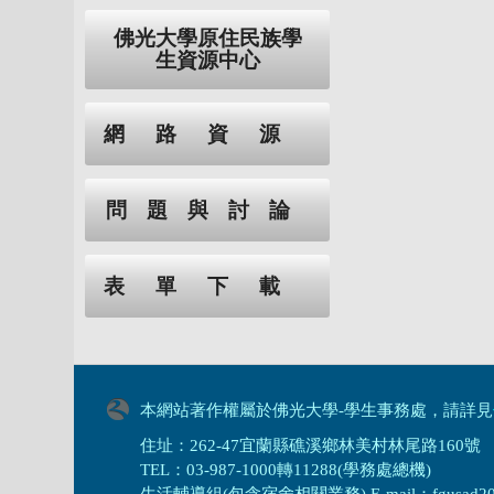
佛光大學原住民族學
生資源中心
網路資源
問題與討論
表單下載
本網站著作權屬於佛光大學-學生事務處，請詳見
住址：262-47宜蘭縣礁溪鄉林美村林尾路160號
TEL：03-987-1000轉11288(學務處總機)
生活輔導組(包含宿舍相關業務) E-mail：fgusad205@m