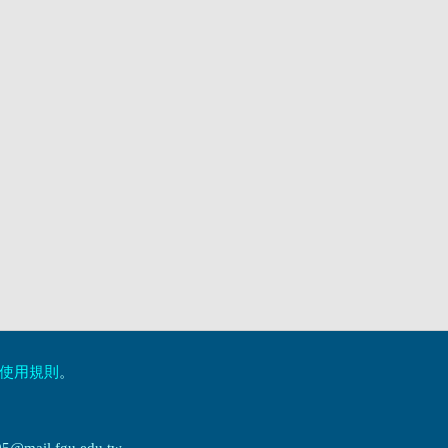
使用規則
。
ail.fgu.edu.tw