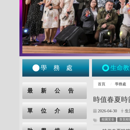
學務處
生命教
:::
首頁
學務處
:::
最新公告
時值春夏時
單位介紹
2026-04-30
生
校園安全
首頁校