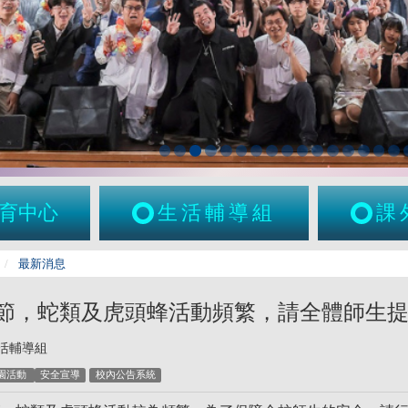
育中心
生活輔導組
課
最新消息
節，蛇類及虎頭蜂活動頻繁，請全體師生
活輔導組
園活動
安全宣導
校內公告系統