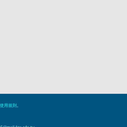
使用規則
。
ail.fgu.edu.tw