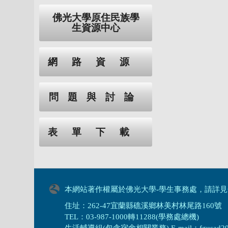
佛光大學原住民族學
生資源中心
網路資源
問題與討論
表單下載
本網站著作權屬於佛光大學-學生事務處，請詳見
住址：262-47宜蘭縣礁溪鄉林美村林尾路160號
TEL：03-987-1000轉11288(學務處總機)
生活輔導組(包含宿舍相關業務) E-mail：fgusad205@m