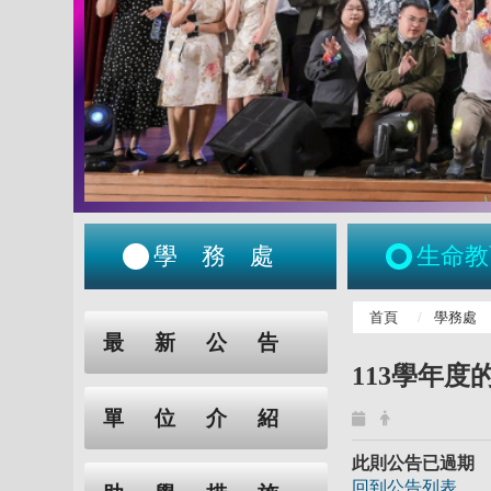
學務處
生命教
:::
首頁
學務處
:::
最新公告
113學年
單位介紹
此則公告已過期
回到公告列表