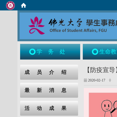
学务处
生命教
:::
:::
【防疫宣导】
成员介绍
2020-02-17
最新消息
活动成果