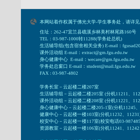
本网站着作权属于佛光大学-学生事务处，请详见
住址：262-47宜兰县礁溪乡林美村林尾路160号
TEL：03-987-1000转11288(学务处总机)
生活辅导组(包含宿舍相关业务) E-mail：fgusad205@m
课外活动组 E-mail：extract@gm.fgu.edu.tw
身心健康中心 E-mail：wecare@gm.fgu.edu.tw
学务处总窗口 E-mail：student@mail.fgu.edu.tw
FAX : 03-987-4802
学务长室－云起楼二楼207室
生活辅导组
－
云起楼二楼205室 (分机11211、1121
课外活动组
－
云起楼二楼208室 (分机11221、1122
身心健康中心
－
云起楼二楼205-1室(分机11245、1
健康中心－
云起楼一楼103室(分机11232、11231
校安中心－
云起楼一楼117室(校安电话03-987485
资源教室
－
云起楼一楼106室(分机11241、11242、1