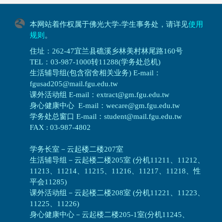
本网站着作权属于佛光大学-学生事务处，请详见
使用
规则
。
住址：262-47宜兰县礁溪乡林美村林尾路160号
TEL：03-987-1000转11288(学务处总机)
生活辅导组(包含宿舍相关业务) E-mail：
fgusad205@mail.fgu.edu.tw
课外活动组 E-mail：extract@gm.fgu.edu.tw
身心健康中心 E-mail：wecare@gm.fgu.edu.tw
学务处总窗口 E-mail：student@mail.fgu.edu.tw
FAX : 03-987-4802
学务长室－云起楼二楼207室
生活辅导组
－
云起楼二楼205室 (分机11211、11212、
11213、11214、11215、11216、11217、11218、性
平会11285)
课外活动组
－
云起楼二楼208室 (分机11221、11223、
11225、11226)
身心健康中心
－
云起楼二楼205-1室(分机11245、