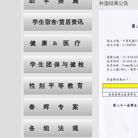
助学措施
补选结果公告
学生宿舍/赁居资讯
健康&医疗
学生团保与健检
性别平等教育
春晖专案
各组法规