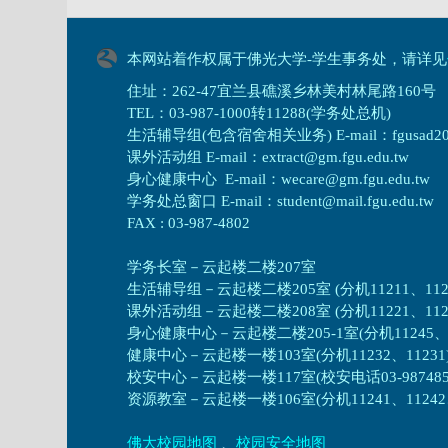
本网站着作权属于佛光大学-学生事务处，请详见
住址：262-47宜兰县礁溪乡林美村林尾路160号
TEL：03-987-1000转11288(学务处总机)
生活辅导组(包含宿舍相关业务) E-mail：fgusad205@m
课外活动组 E-mail：extract@gm.fgu.edu.tw
身心健康中心 E-mail：wecare@gm.fgu.edu.tw
学务处总窗口 E-mail：student@mail.fgu.edu.tw
FAX : 03-987-4802
学务长室－云起楼二楼207室
生活辅导组
－
云起楼二楼205室 (分机11211、1121
课外活动组
－
云起楼二楼208室 (分机11221、1122
身心健康中心
－
云起楼二楼205-1室(分机11245、1
健康中心－
云起楼一楼103室(分机11232、11231
校安中心－
云起楼一楼117室(校安电话03-987485
资源教室
－
云起楼一楼106室(分机11241、11242、1
佛大校园地图
、
校园安全地图