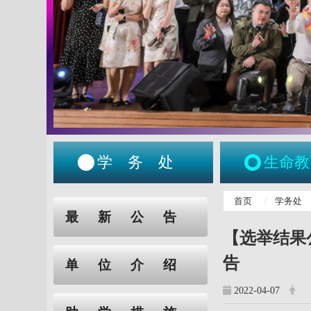
学务处
生命教
:::
首页
学务处
:::
最新公告
【选举结果
告
单位介绍
2022-04-07