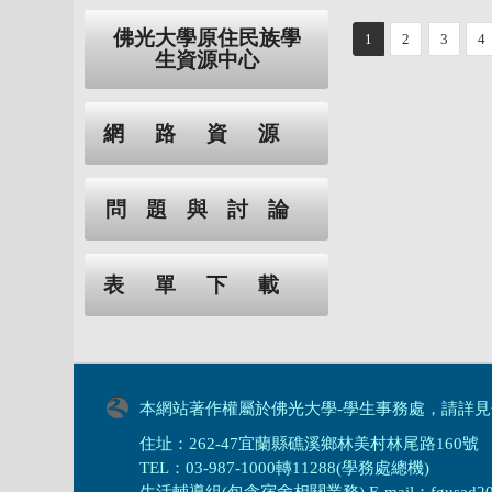
佛光大學原住民族學
1
2
3
4
生資源中心
網路資源
問題與討論
表單下載
本網站著作權屬於佛光大學-學生事務處，請詳見
住址：262-47宜蘭縣礁溪鄉林美村林尾路160號
TEL：03-987-1000轉11288(學務處總機)
生活輔導組(包含宿舍相關業務) E-mail：fgusad205@m