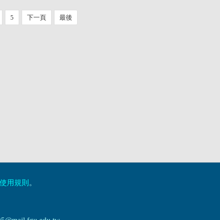
5
下一頁
最後
使用規則
。
ail.fgu.edu.tw