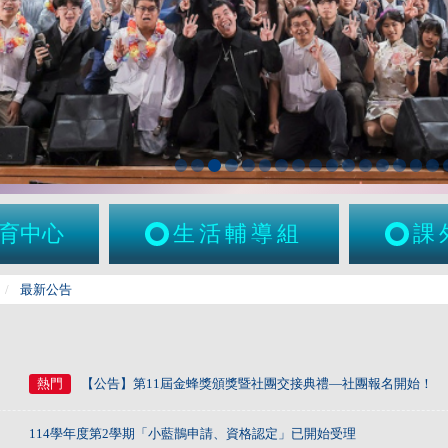
育中心
生活輔導組
課
最新公告
熱門
【公告】第11屆金蜂獎頒獎暨社團交接典禮—社團報名開始！
114學年度第2學期「小藍鵲申請、資格認定」已開始受理