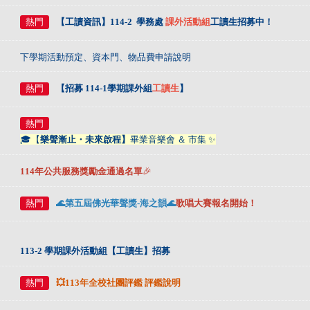
熱門
【工讀資訊】114-2 學務處
課外活動組
工讀生招募中！
下學期活動預定、資本門、物品費申請說明
熱門
【招募 114-1學期課外組
工讀生
】
熱門
🎓【
樂聲漸止・未來啟程】
畢業音樂會 ＆ 市集 ✨
114年
公共服務獎勵金通過名單
🎉
熱門
🌊第五屆佛光華聲獎-海之韻🌊
歌唱大賽
報名開始！
113-2 學期課外活動組【工讀生】招募
熱門
💥113年全校社團評鑑 評鑑說明