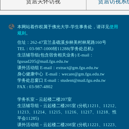
赁居关怀访视
赁居访视系
本网站着作权属于佛光大学-学生事务处，请详见
使用
规则
。
住址：262-47宜兰县礁溪乡林美村林尾路160号
TEL：03-987-1000转11288(学务处总机)
生活辅导组(包含宿舍相关业务) E-mail：
fgusad205@mail.fgu.edu.tw
课外活动组 E-mail：extract@gm.fgu.edu.tw
身心健康中心 E-mail：wecare@gm.fgu.edu.tw
学务处总窗口 E-mail：student@mail.fgu.edu.tw
FAX : 03-987-4802
学务长室－云起楼二楼207室
生活辅导组
－
云起楼二楼205室 (分机11211、11212、
11213、11214、11215、11216、11217、11218、性
平会11285)
课外活动组
－
云起楼二楼208室 (分机11221、11223、