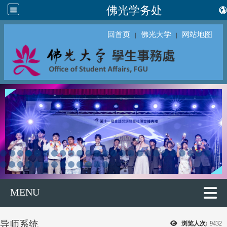
佛光学务处
回首页
佛光大学
网站地图
｜
｜
MENU
导师系统
浏览人次:
9432