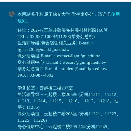
本网站着作权属于佛光大学-学生事务处，请详见
使用
规则
。
住址：262-47宜兰县礁溪乡林美村林尾路160号
TEL：03-987-1000转11288(学务处总机)
生活辅导组(包含宿舍相关业务) E-mail：
fgusad205@mail.fgu.edu.tw
课外活动组 E-mail：extract@gm.fgu.edu.tw
身心健康中心 E-mail：wecare@gm.fgu.edu.tw
学务处总窗口 E-mail：student@mail.fgu.edu.tw
FAX : 03-987-4802
学务长室－云起楼二楼207室
生活辅导组
－
云起楼二楼205室 (分机11211、11212、
11213、11214、11215、11216、11217、11218、性
平会11285)
课外活动组
－
云起楼二楼208室 (分机11221、11223、
11225、11226)
身心健康中心
－
云起楼二楼205-1室(分机11245、