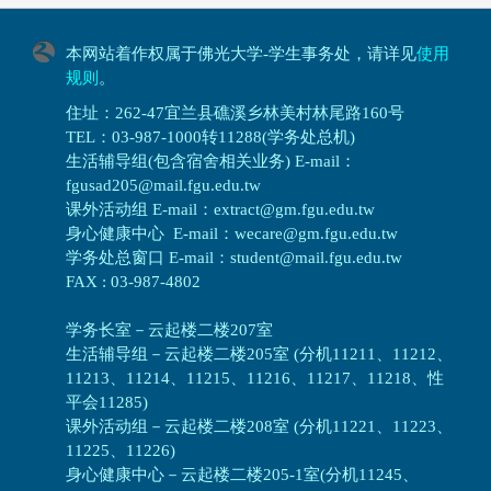
本网站着作权属于佛光大学-学生事务处，请详见
使用
规则
。
住址：262-47宜兰县礁溪乡林美村林尾路160号
TEL：03-987-1000转11288(学务处总机)
生活辅导组(包含宿舍相关业务) E-mail：
fgusad205@mail.fgu.edu.tw
课外活动组 E-mail：extract@gm.fgu.edu.tw
身心健康中心 E-mail：wecare@gm.fgu.edu.tw
学务处总窗口 E-mail：student@mail.fgu.edu.tw
FAX : 03-987-4802
学务长室－云起楼二楼207室
生活辅导组
－
云起楼二楼205室 (分机11211、11212、
11213、11214、11215、11216、11217、11218、性
平会11285)
课外活动组
－
云起楼二楼208室 (分机11221、11223、
11225、11226)
身心健康中心
－
云起楼二楼205-1室(分机11245、