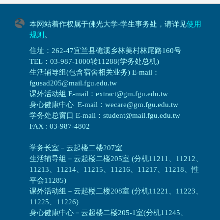
本网站着作权属于佛光大学-学生事务处，请详见
使用
规则
。
住址：262-47宜兰县礁溪乡林美村林尾路160号
TEL：03-987-1000转11288(学务处总机)
生活辅导组(包含宿舍相关业务) E-mail：
fgusad205@mail.fgu.edu.tw
课外活动组 E-mail：extract@gm.fgu.edu.tw
身心健康中心 E-mail：wecare@gm.fgu.edu.tw
学务处总窗口 E-mail：student@mail.fgu.edu.tw
FAX : 03-987-4802
学务长室－云起楼二楼207室
生活辅导组
－
云起楼二楼205室 (分机11211、11212、
11213、11214、11215、11216、11217、11218、性
平会11285)
课外活动组
－
云起楼二楼208室 (分机11221、11223、
11225、11226)
身心健康中心
－
云起楼二楼205-1室(分机11245、