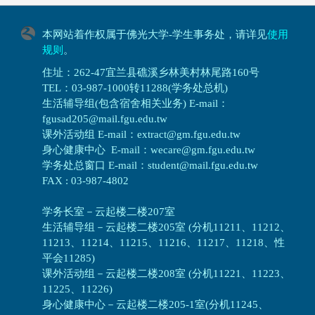
本网站着作权属于佛光大学-学生事务处，请详见
使用
规则
。
住址：262-47宜兰县礁溪乡林美村林尾路160号
TEL：03-987-1000转11288(学务处总机)
生活辅导组(包含宿舍相关业务) E-mail：
fgusad205@mail.fgu.edu.tw
课外活动组 E-mail：extract@gm.fgu.edu.tw
身心健康中心 E-mail：wecare@gm.fgu.edu.tw
学务处总窗口 E-mail：student@mail.fgu.edu.tw
FAX : 03-987-4802
学务长室－云起楼二楼207室
生活辅导组
－
云起楼二楼205室 (分机11211、11212、
11213、11214、11215、11216、11217、11218、性
平会11285)
课外活动组
－
云起楼二楼208室 (分机11221、11223、
11225、11226)
身心健康中心
－
云起楼二楼205-1室(分机11245、