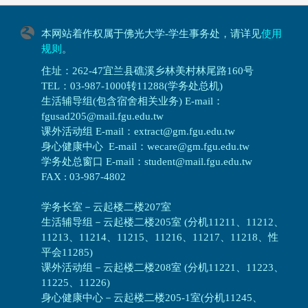
本网站着作权属于佛光大学-学生事务处，请详见
使用
规则
。
住址：262-47宜兰县礁溪乡林美村林尾路160号
TEL：03-987-1000转11288(学务处总机)
生活辅导组(包含宿舍相关业务) E-mail：
fgusad205@mail.fgu.edu.tw
课外活动组 E-mail：extract@gm.fgu.edu.tw
身心健康中心 E-mail：wecare@gm.fgu.edu.tw
学务处总窗口 E-mail：student@mail.fgu.edu.tw
FAX : 03-987-4802
学务长室－云起楼二楼207室
生活辅导组
－
云起楼二楼205室 (分机11211、11212、
11213、11214、11215、11216、11217、11218、性
平会11285)
课外活动组
－
云起楼二楼208室 (分机11221、11223、
11225、11226)
身心健康中心
－
云起楼二楼205-1室(分机11245、