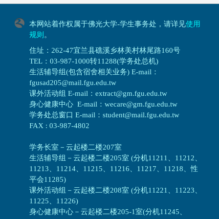
本网站着作权属于佛光大学-学生事务处，请详见
使用
规则
。
住址：262-47宜兰县礁溪乡林美村林尾路160号
TEL：03-987-1000转11288(学务处总机)
生活辅导组(包含宿舍相关业务) E-mail：
fgusad205@mail.fgu.edu.tw
课外活动组 E-mail：extract@gm.fgu.edu.tw
身心健康中心 E-mail：wecare@gm.fgu.edu.tw
学务处总窗口 E-mail：student@mail.fgu.edu.tw
FAX : 03-987-4802
学务长室－云起楼二楼207室
生活辅导组
－
云起楼二楼205室 (分机11211、11212、
11213、11214、11215、11216、11217、11218、性
平会11285)
课外活动组
－
云起楼二楼208室 (分机11221、11223、
11225、11226)
身心健康中心
－
云起楼二楼205-1室(分机11245、