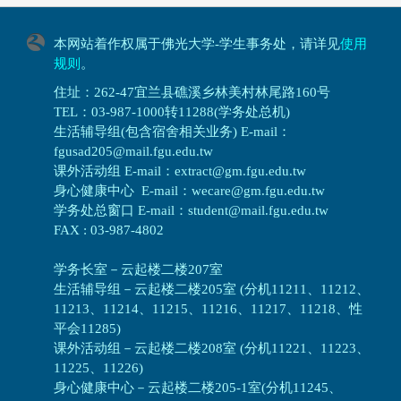
本网站着作权属于佛光大学-学生事务处，请详见
使用
规则
。
住址：262-47宜兰县礁溪乡林美村林尾路160号
TEL：03-987-1000转11288(学务处总机)
生活辅导组(包含宿舍相关业务) E-mail：
fgusad205@mail.fgu.edu.tw
课外活动组 E-mail：extract@gm.fgu.edu.tw
身心健康中心 E-mail：wecare@gm.fgu.edu.tw
学务处总窗口 E-mail：student@mail.fgu.edu.tw
FAX : 03-987-4802
学务长室－云起楼二楼207室
生活辅导组
－
云起楼二楼205室 (分机11211、11212、
11213、11214、11215、11216、11217、11218、性
平会11285)
课外活动组
－
云起楼二楼208室 (分机11221、11223、
11225、11226)
身心健康中心
－
云起楼二楼205-1室(分机11245、