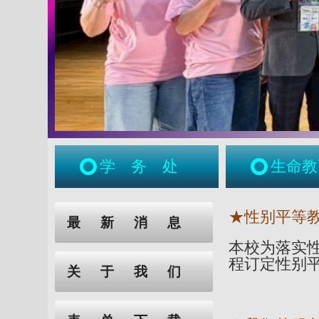
学务处
生命教
:::
:::
★性别平等
最新消息
本校为落实
程订定性别
关于我们