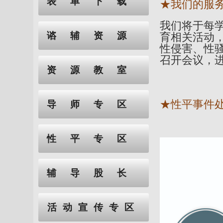
表单下载
★我们的服
我们将于每
谘辅资源
育相关活动
性侵害、性
召开会议，
资源教室
★性平事件
导师专区
性平专区
辅导股长
活动宣传专区