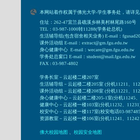
本网站着作权属于佛光大学-学生事务处，请详见
住址：262-47宜兰县礁溪乡林美村林尾路160号
TEL：03-987-1000转11288(学务处总机)
生活辅导组(包含宿舍相关业务) E-mail：fgusad205@m
课外活动组 E-mail：extract@gm.fgu.edu.tw
身心健康中心 E-mail：wecare@gm.fgu.edu.tw
学务处总窗口 E-mail：student@mail.fgu.edu.tw
FAX : 03-987-4802
学务长室－云起楼二楼207室
生活辅导组
－
云起楼二楼205室 (分机11211、1121
课外活动组
－
云起楼二楼208室 (分机11221、1122
身心健康中心
－
云起楼二楼205-1室(分机11245、1
健康中心－
云起楼一楼103室(分机11232、11231
校安中心－
云起楼一楼117室(校安电话03-987485
资源教室
－
云起楼一楼106室(分机11241、11242、1
佛大校园地图
、
校园安全地图